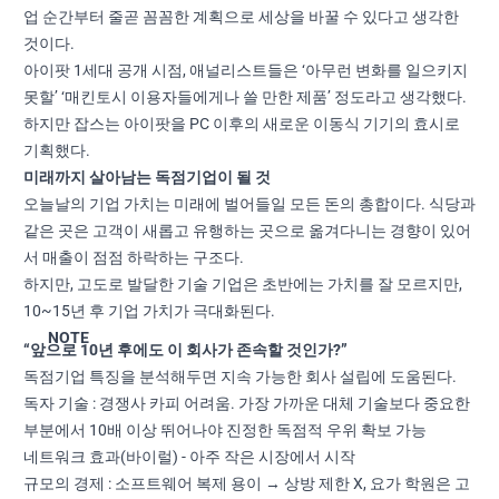
업 순간부터 줄곧 꼼꼼한 계획으로 세상을 바꿀 수 있다고 생각한
것이다.
아이팟 1세대 공개 시점, 애널리스트들은 ‘아무런 변화를 일으키지
못할’ ‘매킨토시 이용자들에게나 쓸 만한 제품’ 정도라고 생각했다.
하지만 잡스는 아이팟을 PC 이후의 새로운 이동식 기기의 효시로
기획했다.
미래까지 살아남는 독점기업이 될 것
오늘날의 기업 가치는 미래에 벌어들일 모든 돈의 총합이다. 식당과
같은 곳은 고객이 새롭고 유행하는 곳으로 옮겨다니는 경향이 있어
서 매출이 점점 하락하는 구조다.
하지만, 고도로 발달한 기술 기업은 초반에는 가치를 잘 모르지만,
10~15년 후 기업 가치가 극대화된다.
NOTE
“앞으로 10년 후에도 이 회사가 존속할 것인가?”
독점기업 특징을 분석해두면 지속 가능한 회사 설립에 도움된다.
독자 기술 : 경쟁사 카피 어려움. 가장 가까운 대체 기술보다 중요한
부분에서 10배 이상 뛰어나야 진정한 독점적 우위 확보 가능
네트워크 효과(바이럴) - 아주 작은 시장에서 시작
규모의 경제 : 소프트웨어 복제 용이 → 상방 제한 X, 요가 학원은 고