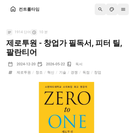
컨트롤타임
1914 단어
10 분
제로투원 - 창업가 필독서, 피터 틸,
팔란티어
2024-12-20
2026-05-22
독서
제로투원
/
창조
/
혁신
/
기술
/
경쟁
/
독점
/
창업