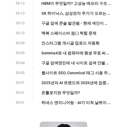
HBM이 무엇일까? 고성능 메모리 구조 알아보기
05-13
SK 하이닉스, 삼성전자 주가가 오르는 이유가 무엇일까
05-13
구글 검색 콘솔 발견됨 - 현재 색인이 생성되지 않음 삽질기
05-13
맥북 스페이스바 점(.) 찍힘 문제
05-13
인스타그램 게시글 업로드 자동화
05-09
Gemma4로 내 컴퓨터에 평생 무료 AI 에이전트 설치하기
05-05
구글 검색엔진에 내 사이트 검색 안될 때 - 클라우드 플레어 설정
05-04
웹사이트 SEO, Canonical 태그 사용 주의!
05-02
2025년의 AI 트렌드와 2026년에 집중하는 것
05-01
온톨로지란 무엇일까?
05-01
하네스 엔지니어링 - AI가 미쳐 날뛰지 않게
05-01