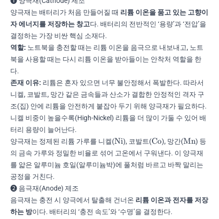
❶ 양극재(Cathode) 제조
양극재는 배터리가 처음 만들어질 때
리튬 이온을 품고 있는 고향이
자 에너지를 저장하는 창고
다. 배터리의 전반적인 ‘용량’과 ‘전압’을
결정하는 가장 비싼 핵심 소재다.
역할:
노트북을 충전할 때는 리튬 이온을 음극으로 내보내고, 노트
북을 사용할 때는 다시 리튬 이온을 받아들이는 안착처 역할을 한
다.
존재 이유:
리튬은 혼자 있으면 너무 불안정해서 폭발한다. 따라서
니켈, 코발트, 망간 같은 금속들과 산소가 결합한 안정적인 격자 구
조(집) 안에 리튬을 안전하게 붙잡아 두기 위해 양극재가 필요하다.
니켈 비중이 높을수록(High-Nickel) 리튬을 더 많이 가둘 수 있어 배
터리 용량이 늘어난다.
\text{Ni}
\text{Co}
\text{M
Ni
Co
Mn
양극재는 정제된 리튬 가루를 니켈(
), 코발트(
), 망간(
) 등
의 금속 가루와 정밀한 비율로 섞어 고온에서 구워낸다. 이 양극재
를 얇은 알루미늄 호일(알루미늄박)에 풀처럼 바르고 바짝 말리는
공정을 거친다.
❷ 음극재(Anode) 제조
음극재는 충전 시 양극에서 탈출해 건너온
리튬 이온과 전자를 저장
하는 방
이다. 배터리의 ‘충전 속도’와 ‘수명’을 결정한다.