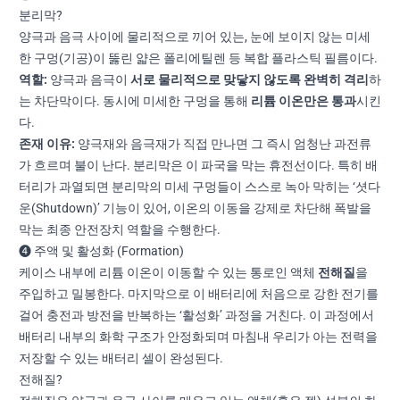
분리막?
양극과 음극 사이에 물리적으로 끼어 있는, 눈에 보이지 않는 미세
한 구멍(기공)이 뚫린 얇은 폴리에틸렌 등 복합 플라스틱 필름이다.
역할:
양극과 음극이
서로 물리적으로 맞닿지 않도록 완벽히 격리
하
는 차단막이다. 동시에 미세한 구멍을 통해
리튬 이온만은 통과
시킨
다.
존재 이유:
양극재와 음극재가 직접 만나면 그 즉시 엄청난 과전류
가 흐르며 불이 난다. 분리막은 이 파국을 막는 휴전선이다. 특히 배
터리가 과열되면 분리막의 미세 구멍들이 스스로 녹아 막히는 ‘셧다
운(Shutdown)’ 기능이 있어, 이온의 이동을 강제로 차단해 폭발을
막는 최종 안전장치 역할을 수행한다.
❹ 주액 및 활성화 (Formation)
케이스 내부에 리튬 이온이 이동할 수 있는 통로인 액체
전해질
을
주입하고 밀봉한다. 마지막으로 이 배터리에 처음으로 강한 전기를
걸어 충전과 방전을 반복하는 ‘활성화’ 과정을 거친다. 이 과정에서
배터리 내부의 화학 구조가 안정화되며 마침내 우리가 아는 전력을
저장할 수 있는 배터리 셀이 완성된다.
전해질?