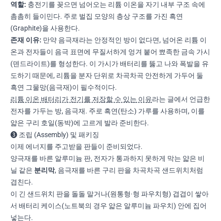
역할:
충전기를 꽂으면 넘어오는 리튬 이온을 자기 내부 구조 속에
촘촘히 들이민다. 주로 벌집 모양의 층상 구조를 가진 흑연
(Graphite)을 사용한다.
존재 이유:
만약 음극재라는 안정적인 방이 없다면, 넘어온 리튬 이
온과 전자들이 음극 표면에 무질서하게 엉겨 붙어 뾰족한 금속 가시
(덴드라이트)를 형성한다. 이 가시가 배터리를 뚫고 나와 폭발을 유
도하기 때문에, 리튬을 분자 단위로 차곡차곡 안전하게 가두어 둘
흑연 그물망(음극재)이 필수적이다.
리튬 이온 배터리가 전기를 저장할 수 있는 이유
라는 글에서 언급한
전자를 가두는 방, 음극재. 주로 흑연(탄소) 가루를 사용하며, 이를
얇은 구리 호일(동박)에 고르게 발라 준비한다.
❸ 조립 (Assembly) 및 패키징
이제 에너지를 주고받을 판들이 준비되었다.
양극재를 바른 알루미늄 판, 전자가 통과하지 못하게 막는 얇은 비
닐 같은
분리막
, 음극재를 바른 구리 판을 차곡차곡 샌드위치처럼
겹친다.
이 긴 샌드위치 판을 돌돌 말거나(원통형·형 파우치형) 겹겹이 쌓아
서 배터리 케이스(노트북의 경우 얇은 알루미늄 파우치) 안에 집어
넣는다.