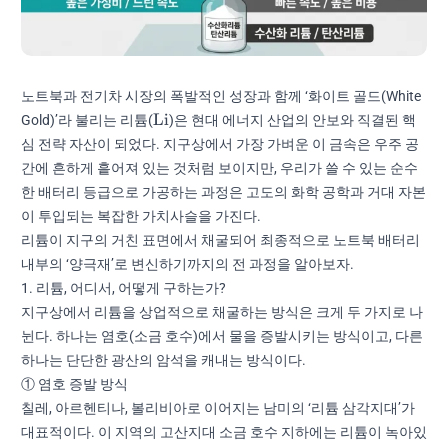
노트북과 전기차 시장의 폭발적인 성장과 함께 ‘화이트 골드(White
\text{Li}
Li
Gold)’라 불리는 리튬(
)은 현대 에너지 산업의 안보와 직결된 핵
심 전략 자산이 되었다. 지구상에서 가장 가벼운 이 금속은 우주 공
간에 흔하게 흩어져 있는 것처럼 보이지만, 우리가 쓸 수 있는 순수
한 배터리 등급으로 가공하는 과정은 고도의 화학 공학과 거대 자본
이 투입되는 복잡한 가치사슬을 가진다.
리튬이 지구의 거친 표면에서 채굴되어 최종적으로 노트북 배터리
내부의 ‘양극재’로 변신하기까지의 전 과정을 알아보자.
1. 리튬, 어디서, 어떻게 구하는가?
지구상에서 리튬을 상업적으로 채굴하는 방식은 크게 두 가지로 나
뉜다. 하나는 염호(소금 호수)에서 물을 증발시키는 방식이고, 다른
하나는 단단한 광산의 암석을 캐내는 방식이다.
① 염호 증발 방식
칠레, 아르헨티나, 볼리비아로 이어지는 남미의 ‘리튬 삼각지대’가
대표적이다. 이 지역의 고산지대 소금 호수 지하에는 리튬이 녹아있