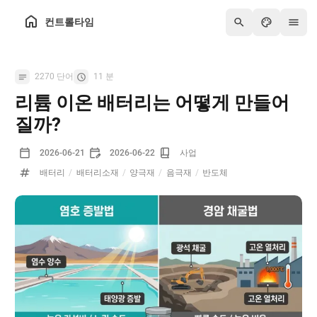
컨트롤타임
2270 단어
11 분
리튬 이온 배터리는 어떻게 만들어
질까?
2026-06-21
2026-06-22
사업
배터리
/
배터리소재
/
양극재
/
음극재
/
반도체