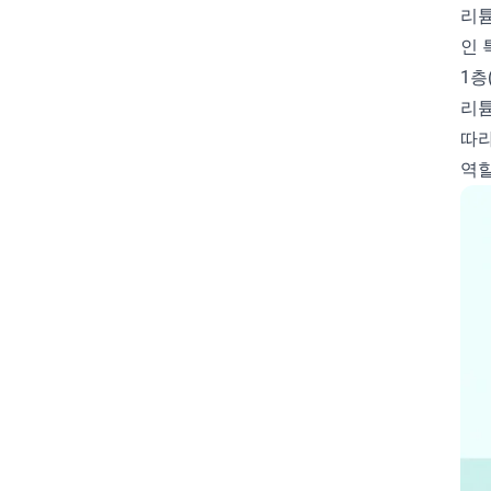
리튬
안티그래비티
애드센스
인
양극재
에너지
에너지산업
1층
온톨로지
위험감수
음극재
리튬
따라
인사이트
인스타그램
역할
자기관리
자기장
자석
자유
전기
전기차
전도대
전류
전환율
제로투원
제작대행
주식
즉각기록
지식내재화
창업
창조
충전기
카피라이팅
캐노니컬태그
컴퓨터
컴퓨터-과학
콘텐츠기획
클라우드플레어
통신업
포트폴리오
플랫폼경제