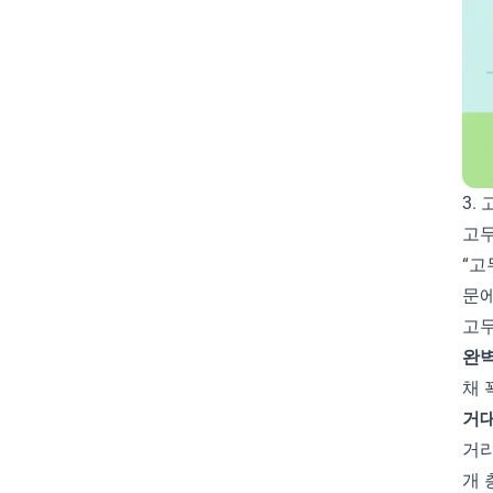
하네스엔지니어링
학습방법
행동혁명
혁신
회독주기단축
희소성의법칙
3.
고무
“고
문에
고무
완벽
채 
거대
거리
개 