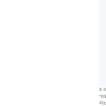
구글서치콘솔
극성
기술
노션홈페이지제작
노트북
도메인
도체
독점
리튬
마인드셋
마케팅
마케팅전략
마케팅퍼널
맥북
메모습관
반도체
발전기
배터리
배터리소재
브레인덤프
블로그운영
비즈니스
비즈니스모델
사고력향상
사고명료화
사업기획
산업
산업구조
산업분석
삼성전자
2.
석유
석유화학
소비마인드셋
“리
손실회피경향
스마트폰
이는
습관형성
시간관리