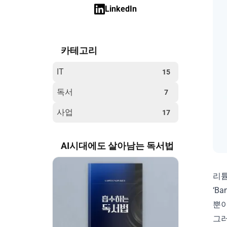
LinkedIn
카테고리
IT
15
독서
7
사업
17
AI시대에도 살아남는 독서법
리튬
‘B
뿐이
그러