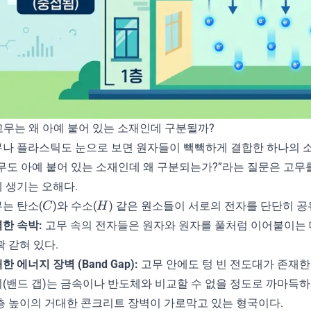
 고무는 왜 아예 붙어 있는 소재인데 구분될까?
나 플라스틱도 눈으로 보면 원자들이 빽빽하게 결합한 하나의 
무도 아예 붙어 있는 소재인데 왜 구분되는가?”라는 질문은 고무를
 생기는 오해다.
C
H
는 탄소(
)와 수소(
) 같은 원소들이 서로의 전자를 단단히 
C
H
한 속박:
고무 속의 전자들은 원자와 원자를 풀처럼 이어붙이는 
꽉 갇혀 있다.
한 에너지 장벽 (Band Gap):
고무 안에도 텅 빈 전도대가 존재
(밴드 갭)는 금속이나 반도체와 비교할 수 없을 정도로 까마득하게
층 높이의 거대한 콘크리트 장벽이 가로막고 있는 형국이다.