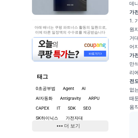
데나
가
1.
아래 배너는 쿠팡 파트너스 활동의 일환으로,
원자
이에 따른 일정액의 수수료를 제공받습니다
거대
어지
가전
만석
리에
태그
전도대
0초공부법
Agent
AI
없는
때문
AI자동화
Antigravity
ARPU
움직
CAPEX
IT
SDK
SEO
SK하이닉스
가전자대
더 보기
감정마케팅
개발자
경쟁
고객심리
광고
구글