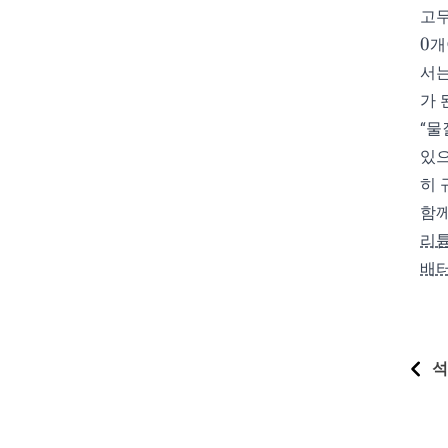
고무
0
개
서는
가 
“물
있으
히 
함
리튬
배터
석