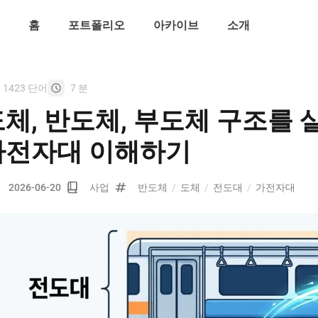
홈
포트폴리오
아카이브
소개
1423 단어
7 분
체, 반도체, 부도체 구조를 
가전자대 이해하기
2026-06-20
사업
반도체
/
도체
/
전도대
/
가전자대