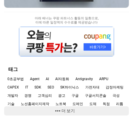
아래 배너는 쿠팡 파트너스 활동의 일환으로,
이에 따른 일정액의 수수료를 제공받습니다
태그
0초공부법
Agent
AI
AI자동화
Antigravity
ARPU
CAPEX
IT
SDK
SEO
SK하이닉스
가전자대
감정마케팅
개발자
경쟁
고객심리
광고
구글
구글서치콘솔
극성
기술
노션홈페이지제작
노트북
도메인
도체
독점
리튬
더 보기
마인드셋
마케팅
마케팅전략
마케팅퍼널
맥북
메모습관
반도체
발전기
배터리
배터리소재
브레인덤프
블로그운영
비즈니스
비즈니스모델
사고력향상
사고명료화
사업기획