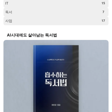
IT
15
독서
7
사업
17
AI시대에도 살아남는 독서법