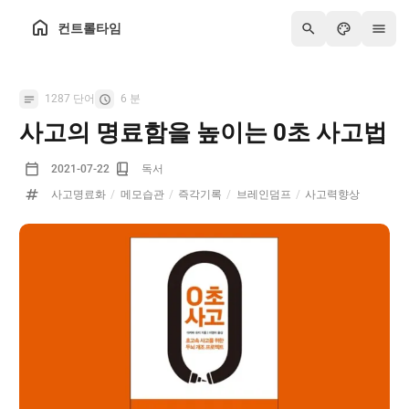
컨트롤타임
1287 단어
6 분
사고의 명료함을 높이는 0초 사고법
2021-07-22
독서
사고명료화
/
메모습관
/
즉각기록
/
브레인덤프
/
사고력향상