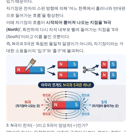
있기 때문이다.
자기장은 전자의 스핀 방향에 의해 ‘어느 한쪽에서 흘러나와 반대편
으로 들어가는 흐름’을 형성한다.
이때 자기장의 흐름이
시작되어 뿜어져 나오는 지점을 ‘N극
(North)’
, 회전하여 다시 자석 내부로 빨려 들어가는 지점을 ‘S극
(South)‘이라고 이름 붙인 것뿐이다.
즉, N극과 S극은 독립된 물질적 알갱이가 아니라, 자기장이라는 거
대한 소용돌이의 ‘입구’와 ‘출구’에 불과하다.
-
+
−
+
3. N극이 전자(
)이고 S극이 양성자(
)인가?
-