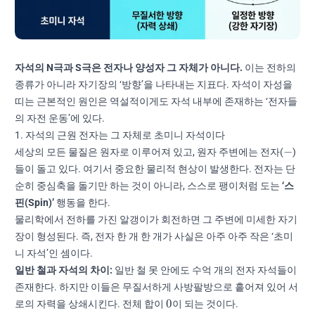
자석의 N극과 S극은 전자나 양성자 그 자체가 아니다.
이는 전하의
종류가 아니라 자기장의 ‘방향’을 나타내는 지표다. 자석이 자성을
띠는 근본적인 원인은 역설적이게도 자석 내부에 존재하는 ‘전자들
의 자전 운동’에 있다.
1. 자석의 근원 전자는 그 자체로 초미니 자석이다
-
−
세상의 모든 물질은 원자로 이루어져 있고, 원자 주변에는 전자(
)
들이 돌고 있다. 여기서 중요한 물리적 현상이 발생한다. 전자는 단
순히 중심축을 돌기만 하는 것이 아니라, 스스로 팽이처럼 도는
‘스
핀(Spin)’
행동을 한다.
물리학에서 전하를 가진 알갱이가 회전하면 그 주변에 미세한 자기
장이 형성된다. 즉, 전자 한 개 한 개가 사실은 아주 아주 작은 ‘초미
니 자석’인 셈이다.
일반 철과 자석의 차이:
일반 철 못 안에도 수억 개의 전자 자석들이
존재한다. 하지만 이들은 무질서하게 사방팔방으로 흩어져 있어 서
0
0
로의 자력을 상쇄시킨다. 전체 합이
이 되는 것이다.