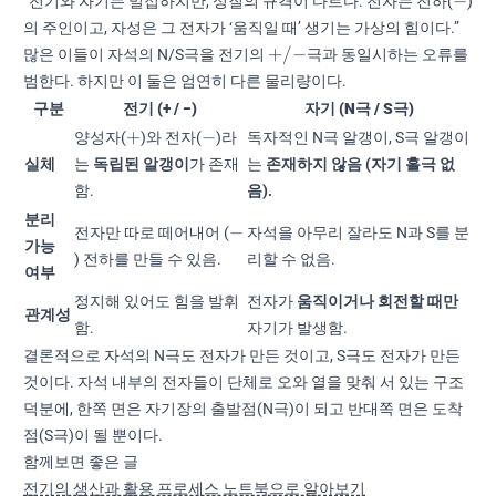
−
“전기와 자기는 밀접하지만, 성질의 규격이 다르다. 전자는 전하(
)
의 주인이고, 자성은 그 전자가 ‘움직일 때’ 생기는 가상의 힘이다.”
+/-
+
/
−
많은 이들이 자석의 N/S극을 전기의
극과 동일시하는 오류를
범한다. 하지만 이 둘은 엄연히 다른 물리량이다.
구분
전기 (+ / −)
자기 (N극 / S극)
+
-
+
−
양성자(
)와 전자(
)라
독자적인 N극 알갱이, S극 알갱이
실체
는
독립된 알갱이
가 존재
는
존재하지 않음 (자기 홀극 없
함.
음).
분리
-
−
전자만 따로 떼어내어 (
자석을 아무리 잘라도 N과 S를 분
가능
) 전하를 만들 수 있음.
리할 수 없음.
여부
정지해 있어도 힘을 발휘
전자가
움직이거나 회전할 때만
관계성
함.
자기가 발생함.
결론적으로 자석의 N극도 전자가 만든 것이고, S극도 전자가 만든
것이다. 자석 내부의 전자들이 단체로 오와 열을 맞춰 서 있는 구조
덕분에, 한쪽 면은 자기장의 출발점(N극)이 되고 반대쪽 면은 도착
점(S극)이 될 뿐이다.
함께보면 좋은 글
전기의 생산과 활용 프로세스 노트북으로 알아보기