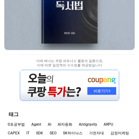
아래 배너는 쿠팡 파트너스 활동의 일환으로,
이에 따른 일정액의 수수료를 제공받습니다
태그
0초공부법
Agent
AI
AI자동화
Antigravity
ARPU
CAPEX
IT
SDK
SEO
SK하이닉스
가전자대
감정마케팅