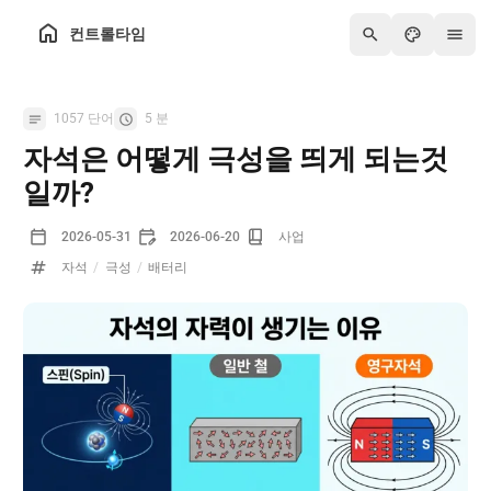
컨트롤타임
1057 단어
5 분
자석은 어떻게 극성을 띄게 되는것
일까?
2026-05-31
2026-06-20
사업
자석
/
극성
/
배터리