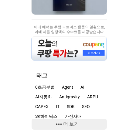
아래 배너는 쿠팡 파트너스 활동의 일환으로,
이에 따른 일정액의 수수료를 제공받습니다
태그
0초공부법
Agent
AI
AI자동화
Antigravity
ARPU
CAPEX
IT
SDK
SEO
SK하이닉스
가전자대
더 보기
감정마케팅
개발자
경쟁
고객심리
광고
구글